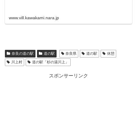
www.vill.kawakami.nara.jp
奈良の道の駅
道の駅
奈良県
道の駅
休憩
川上村
道の駅「杉の湯川上」
スポンサーリンク