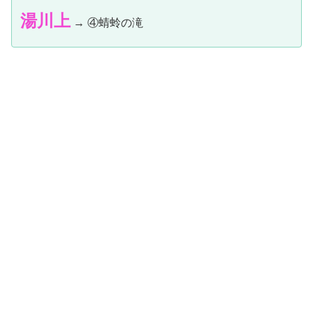
湯川上
→ ④蜻蛉の滝