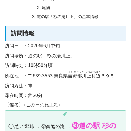
建物
道の駅「杉の湯川上」の基本情報
訪問情報
訪問日 ：2020年6月中旬
訪問場所：道の駅「杉の湯川上」
訪問時刻：10時50分頃
よしのぐん
かわかみむら
さこ
所在地 ：〒639-3553 奈良県
吉野郡
川上村
迫
６９５
訪問方法：車
滞在時間：約20分
【備考】↓この日の旅工程↓
③道の駅 杉の
①足ノ郷
峠 → ②御船の滝 →