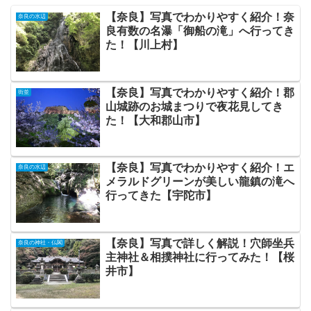
【奈良】写真でわかりやすく紹介！奈
奈良の水辺
良有数の名瀑「御船の滝」へ行ってき
た！【川上村】
【奈良】写真でわかりやすく紹介！郡
街並
山城跡のお城まつりで夜花見してき
た！【大和郡山市】
【奈良】写真でわかりやすく紹介！エ
奈良の水辺
メラルドグリーンが美しい龍鎮の滝へ
行ってきた【宇陀市】
【奈良】写真で詳しく解説！穴師坐兵
奈良の神社・仏閣
主神社＆相撲神社に行ってみた！【桜
井市】