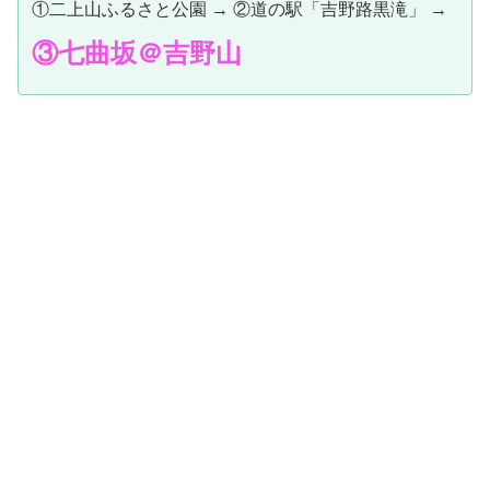
①二上山ふるさと公園 → ②道の駅「吉野路黒滝」 →
③七曲坂＠吉野山