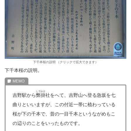
下千本桜の説明 （クリックで拡大できます）
下千本桜の説明。
しでかけ
吉野駅から
弊掛
社をへて、吉野山へ登る急坂を七
曲りといいますが、この付近一帯に植わっている
桜が下の千本で、昔の一目千本というながめもこ
の辺りのことをいったものです。