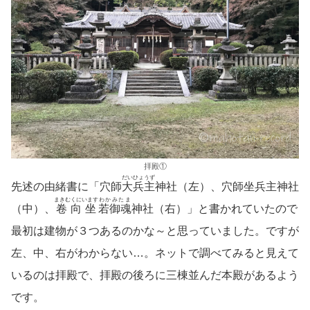
拝殿①
だいひょうず
先述の由緒書に「穴師
大兵主
神社（左）、穴師坐兵主神社
まきむくにいます
わかみたま
（中）、
卷向坐
若御魂
神社（右）」と書かれていたので
最初は建物が３つあるのかな～と思っていました。ですが
左、中、右がわからない…。ネットで調べてみると見えて
いるのは拝殿で、拝殿の後ろに三棟並んだ本殿があるよう
です。