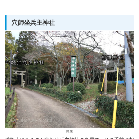
穴師坐兵主神社
鳥居