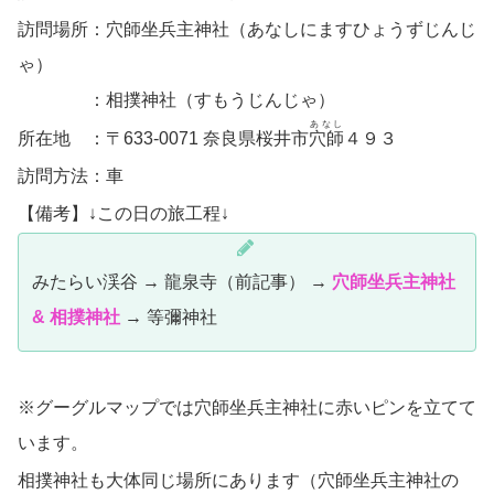
訪問場所：穴師坐兵主神社（あなしにますひょうずじんじ
ゃ）
：相撲神社（すもうじんじゃ）
あなし
所在地 ：〒633-0071 奈良県桜井市
穴師
４９３
訪問方法：車
【備考】↓この日の旅工程↓
みたらい渓谷 → 龍泉寺（前記事） →
穴師坐兵主神社
& 相撲神社
→ 等彌神社
※グーグルマップでは穴師坐兵主神社に赤いピンを立てて
います。
相撲神社も大体同じ場所にあります（穴師坐兵主神社の