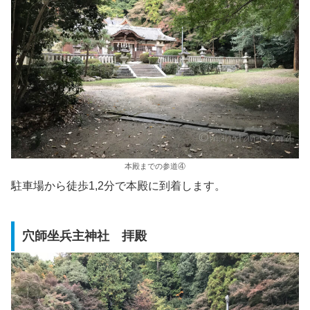
本殿までの参道④
駐車場から徒歩1,2分で本殿に到着します。
穴師坐兵主神社 拝殿