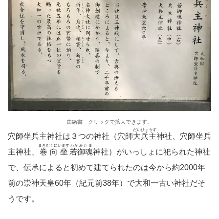
由緒書 クリックで拡大できます。
だいひょうず
穴師坐兵主神社は３つの神社（穴師
大兵主
神社、穴師坐兵
まきむくにいます
わかみたま
主神社、
卷向坐
若御魂
神社）がいっしょに祀られた神社
で、伝承によると初めて建てられたのは今から約2000年
前の崇神天皇60年（紀元前38年）で大和一古い神社だそ
うです。